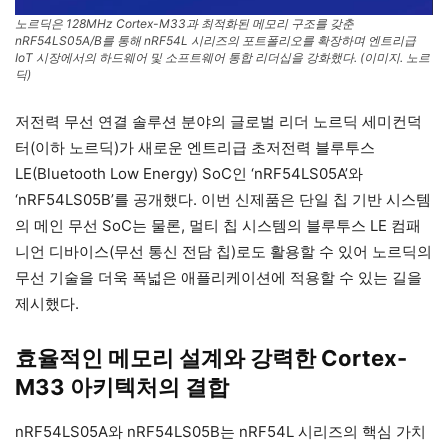
노르딕은 128MHz Cortex-M33과 최적화된 메모리 구조를 갖춘
nRF54LS05A/B를 통해 nRF54L 시리즈의 포트폴리오를 확장하며 엔트리급
IoT 시장에서의 하드웨어 및 소프트웨어 통합 리더십을 강화했다. (이미지. 노르
딕)
저전력 무선 연결 솔루션 분야의 글로벌 리더 노르딕 세미컨덕
터(이하 노르딕)가 새로운 엔트리급 초저전력 블루투스
LE(Bluetooth Low Energy) SoC인 ‘nRF54LS05A’와
‘nRF54LS05B’를 공개했다. 이번 신제품은 단일 칩 기반 시스템
의 메인 무선 SoC는 물론, 멀티 칩 시스템의 블루투스 LE 컴패
니언 디바이스(무선 통신 전담 칩)로도 활용할 수 있어 노르딕의
무선 기술을 더욱 폭넓은 애플리케이션에 적용할 수 있는 길을
제시했다.
효율적인 메모리 설계와 강력한 Cortex-
M33 아키텍처의 결합
nRF54LS05A와 nRF54LS05B는 nRF54L 시리즈의 핵심 가치