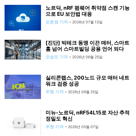
노르딕, nRF 펌웨어 취약점 스캔 기능
으로 EU 보안법 대응
오윤경 기자
-
2026년 07월 13일
[진단] 빅테크 동맹 이끈 매터, 스마트
홈 넘어 스마트빌딩 공용 언어 되다
오승모 기자
-
2026년 06월 25일
실리콘랩스, 200노드 규모 매터 네트
워크 검증 성공
우청 기자
-
2026년 06월 25일
미뉴-노르딕, nRF54L15로 자산 추적
정밀도 혁신
우청 기자
-
2026년 05월 07일