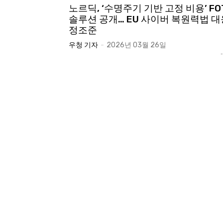
노르딕, ‘수명주기 기반 고정 비용’ FO
솔루션 공개… EU 사이버 복원력법 대
정조준
우청 기자
-
2026년 03월 26일
-