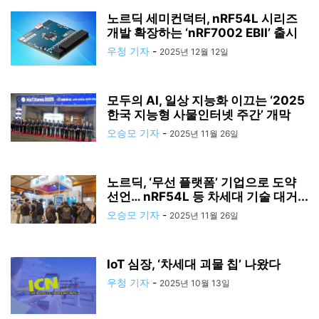
노르딕 세미컨덕터, nRF54L 시리즈
개발 확장하는 ‘nRF7002 EBII’ 출시
우청 기자
-
2025년 12월 12일
모두의 AI, 일상 지능화 이끄는 ‘2025
한국 지능형 사물인터넷 주간’ 개막
오승모 기자
-
2025년 11월 26일
노르딕, ‘무선 플랫폼’ 기업으로 도약
선언… nRF54L 등 차세대 기술 대거...
오승모 기자
-
2025년 11월 26일
IoT 심장, ‘차세대 괴물 칩’ 나왔다
우청 기자
-
2025년 10월 13일