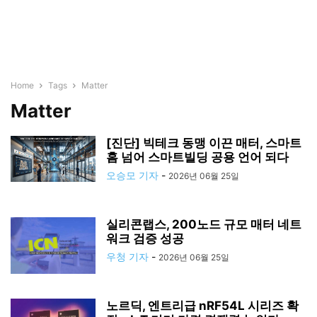
Home
Tags
Matter
Matter
[진단] 빅테크 동맹 이끈 매터, 스마트
홈 넘어 스마트빌딩 공용 언어 되다
오승모 기자
-
2026년 06월 25일
실리콘랩스, 200노드 규모 매터 네트
워크 검증 성공
우청 기자
-
2026년 06월 25일
노르딕, 엔트리급 nRF54L 시리즈 확