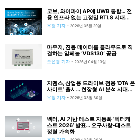
코보, 와이파이 AP에 UWB 통합… 전
용 인프라 없는 고정밀 RTLS 시대...
우청 기자
-
2026년 05월 29일
마우저, 진동 데이터를 클라우드로 직
결하는 암페놀 ‘VDS130’ 공급
오윤경 기자
-
2026년 04월 13일
지멘스, 산업용 드라이브 전용 ‘DTA 온
사이트’ 출시… 현장형 AI 분석 시대...
우청 기자
-
2026년 03월 30일
벡터, AI 기반 테스트 자동화 ‘벡터캐
스트 2026’ 발표… 요구사항-테스트
정렬 가속화
우청 기자
-
2026년 03월 30일