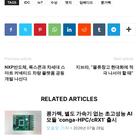
TAGS
IDC
IoT
수상
엣지
임베디드
콩가텍
Previous article
Next article
NXP반도체, 폭스콘과 차세대 스
지브라, “물류창고 현대화에 적
마트 커넥티드 차량 플랫폼 공동
극 나서야 할 때”
개발 나선다
RELATED ARTICLES
콩가텍, 별도 가속기 없는 초고성능 AI
모듈 ‘conga-HPC/cRX1’ 출시
오승모 기자
-
2026년 07월 28일