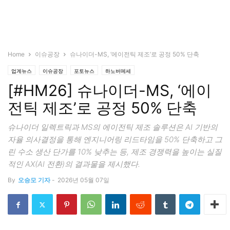
Home
이슈공장
슈나이더-MS, ‘에이전틱 제조’로 공정 50% 단축
업계뉴스
이슈공장
포토뉴스
하노버메세
[#HM26] 슈나이더-MS, ‘에이
전틱 제조’로 공정 50% 단축
슈나이더 일렉트릭과 MS의 에이전틱 제조 솔루션은 AI 기반의
자율 의사결정을 통해 엔지니어링 리드타임을 50% 단축하고 그
린 수소 생산 단가를 10% 낮추는 등, 제조 경쟁력을 높이는 실질
적인 AX(AI 전환)의 결과물을 제시했다.
By
오승모 기자
-
2026년 05월 07일