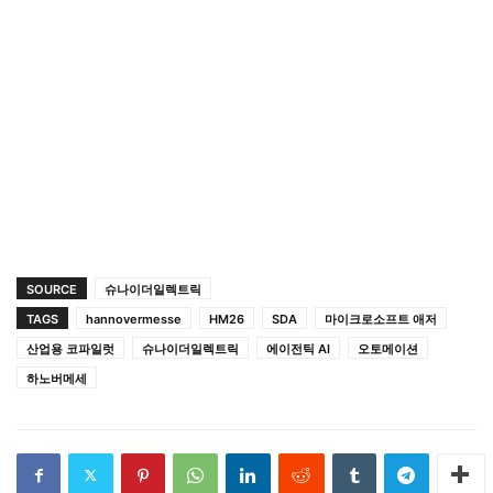
SOURCE
슈나이더일렉트릭
TAGS
hannovermesse
HM26
SDA
마이크로소프트 애저
산업용 코파일럿
슈나이더일렉트릭
에이전틱 AI
오토메이션
하노버메세