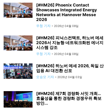
[#HM26] Phoenix Contact
Showcases Integrated Energy
Networks at Hannover Messe
2026
우청 기자
-
2026년 04월 08일
[#HM26] 피닉스컨택트, 하노버 메세
2026서 지능형·네트워크화된 에너지
시스템 강조
우청 기자
-
2026년 04월 08일
[#HM26] 하노버 메세 2026, 독일 산
업용 AI 대전환 선포
오승모 기자
-
2026년 04월 03일
[#HM26] 제7회 경량화 서밋 개최…
효율성을 통한 경량화 경쟁우위 확보
방안...