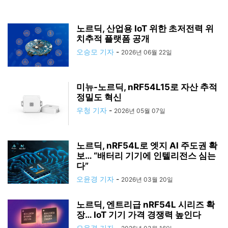
노르딕, 산업용 IoT 위한 초저전력 위
치추적 플랫폼 공개
오승모 기자
-
2026년 06월 22일
미뉴-노르딕, nRF54L15로 자산 추적
정밀도 혁신
우청 기자
-
2026년 05월 07일
노르딕, nRF54L로 엣지 AI 주도권 확
보… “배터리 기기에 인텔리전스 심는
다”
오윤경 기자
-
2026년 03월 20일
노르딕, 엔트리급 nRF54L 시리즈 확
장… IoT 기기 가격 경쟁력 높인다
오윤경 기자
-