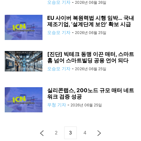
오승모 기자
-
2026년 06월 26일
EU 사이버 복원력법 시행 임박… 국내
제조기업, ‘설계단계 보안’ 확보 시급
오승모 기자
-
2026년 06월 25일
[진단] 빅테크 동맹 이끈 매터, 스마트
홈 넘어 스마트빌딩 공용 언어 되다
오승모 기자
-
2026년 06월 25일
실리콘랩스, 200노드 규모 매터 네트
워크 검증 성공
우청 기자
-
2026년 06월 25일
2
3
4