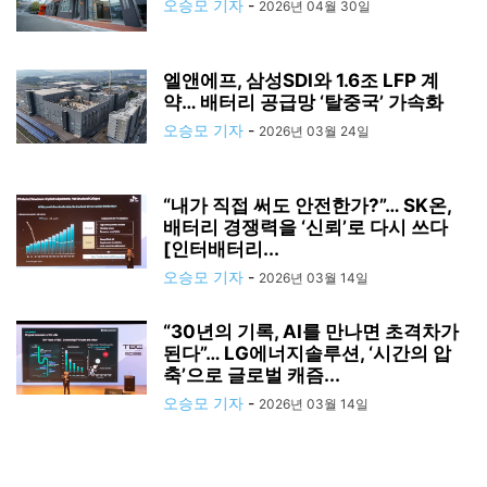
오승모 기자
-
2026년 04월 30일
엘앤에프, 삼성SDI와 1.6조 LFP 계
약… 배터리 공급망 ‘탈중국’ 가속화
오승모 기자
-
2026년 03월 24일
“내가 직접 써도 안전한가?”… SK온,
배터리 경쟁력을 ‘신뢰’로 다시 쓰다
[인터배터리...
오승모 기자
-
2026년 03월 14일
“30년의 기록, AI를 만나면 초격차가
된다”… LG에너지솔루션, ‘시간의 압
축’으로 글로벌 캐즘...
오승모 기자
-
2026년 03월 14일