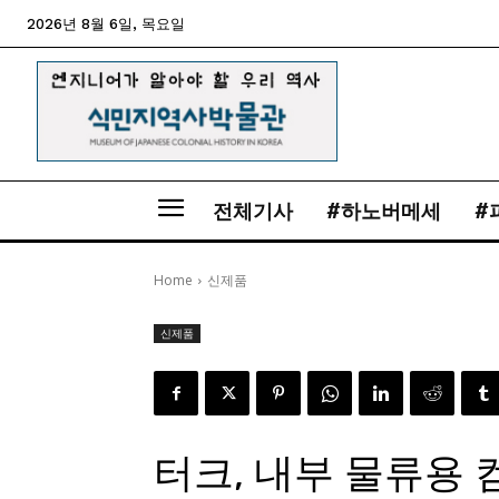
2026년 8월 6일, 목요일
전체기사
#하노버메세
#
Home
신제품
신제품
터크, 내부 물류용 