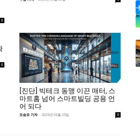
0
확
0
[진단] 빅테크 동맹 이끈 매터, 스
마트홈 넘어 스마트빌딩 공용 언
어 되다
오승모 기자
-
2026년 06월 25일
0