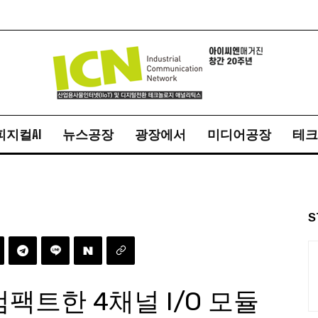
피지컬AI
뉴스공장
광장에서
미디어공장
테크
S
컴팩트한 4채널 I/O 모듈