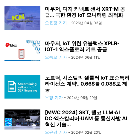
마우저, 디지 커넥트 센서 XRT-M 공
급… 극한 환경 IoT 모니터링 최적화
오윤경 기자
-
2026년 04월 03일
마우저, IoT 위한 유블럭스 XPLR-
IOT-1 익스플로러 키트 공급
오승모 기자
-
2024년 06월 11일
노르딕, 시스벨의 셀룰러 IoT 표준특허
라이선스 계약.. 0.66$를 0.08$로 제
공
우청 기자
-
2024년 05월 29일
[MWC 2024] SKT, 텔코 LLM·AI
DC·엑스칼리버·UAM 등 통신사발 AI
혁신 기술...
오윤경 기자
-
2024년 02월 20일