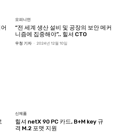
오피니언
제어
“전 세계 생산 설비 및 공장의 보안 메커
니즘에 집중해야”.. 힐셔 CTO
우청 기자
-
2024년 12월 10일
신제품
로
힐셔 netX 90 PC 카드, B+M key 규
격 M.2 포맷 지원