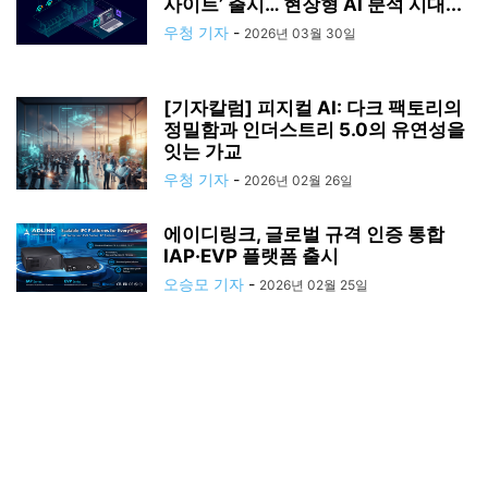
사이트’ 출시… 현장형 AI 분석 시대...
우청 기자
-
2026년 03월 30일
[기자칼럼] 피지컬 AI: 다크 팩토리의
정밀함과 인더스트리 5.0의 유연성을
잇는 가교
우청 기자
-
2026년 02월 26일
에이디링크, 글로벌 규격 인증 통합
IAP·EVP 플랫폼 출시
오승모 기자
-
2026년 02월 25일