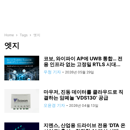
Home
Tags
엣지
엣지
코보, 와이파이 AP에 UWB 통합… 전
용 인프라 없는 고정밀 RTLS 시대...
우청 기자
-
2026년 05월 29일
마우저, 진동 데이터를 클라우드로 직
결하는 암페놀 ‘VDS130’ 공급
오윤경 기자
-
2026년 04월 13일
지멘스, 산업용 드라이브 전용 ‘DTA 온