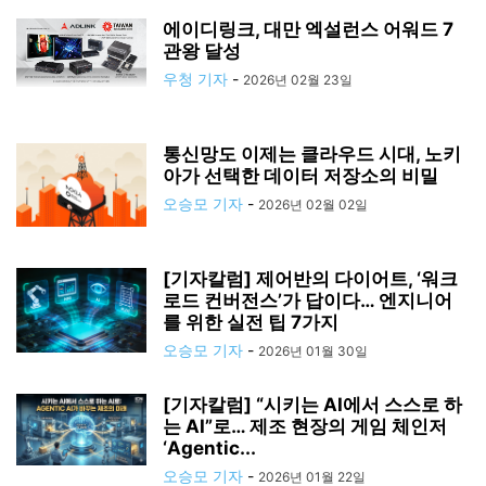
에이디링크, 대만 엑설런스 어워드 7
관왕 달성
우청 기자
-
2026년 02월 23일
통신망도 이제는 클라우드 시대, 노키
아가 선택한 데이터 저장소의 비밀
오승모 기자
-
2026년 02월 02일
[기자칼럼] 제어반의 다이어트, ‘워크
로드 컨버전스’가 답이다… 엔지니어
를 위한 실전 팁 7가지
오승모 기자
-
2026년 01월 30일
[기자칼럼] “시키는 AI에서 스스로 하
는 AI”로… 제조 현장의 게임 체인저
‘Agentic...
오승모 기자
-
2026년 01월 22일