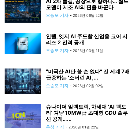
AI 2차 물결, 공장으로 향하다… 월드
모델이 제조 AI의 판을 바꾼다
오승모 기자
-
2026년 06월 22일
인텔, 엣지 AI 주도할 산업용 코어 시
리즈 2 전격 공개
오승모 기자
-
2026년 03월 11일
“미국산 AI만 쓸 순 없다” 전 세계 7배
급증하는 ‘소버린 AI’,...
오승모 기자
-
2026년 02월 02일
슈나이더 일렉트릭, 차세대 ‘AI 팩토
리’ 겨냥 10MW급 초대형 CDU 솔루
션 공개…...
우청 기자
-
2026년 01월 22일