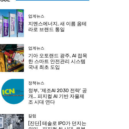
업계뉴스
지멘스에너지, 새 이름 옴테
라로 브랜드 통일
업계뉴스
기아 오토랜드 광주, AI 접목
한 스마트 안전관리 시스템
국내 최초 도입
정책뉴스
정부, ‘제조AI 2030 전략’ 공
개… 피지컬 AI 기반 자율제
조 시대 연다
칼럼
[진단] 테솔로 IPO가 던지는
의미… 피지컬 AI 시대, 로봇