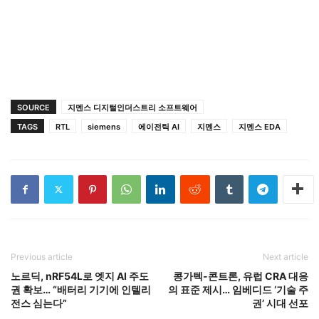
SOURCE
지멘스 디지털인더스트리 소프트웨어
TAGS
RTL
siemens
에이전틱 AI
지멘스
지멘스 EDA
Previous article
Next article
노르딕, nRF54L로 엣지 AI 주도
콩가텍-콘트론, 유럽 CRA 대응
권 확보… “배터리 기기에 인텔리
의 표준 제시… 임베디드 ‘기술 주
전스 심는다”
권’ 시대 선포