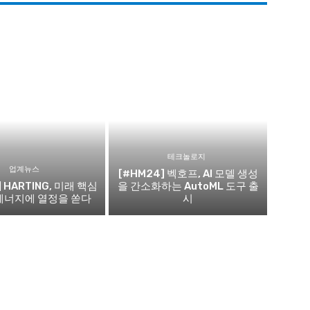
테크놀로지
업계뉴스
[#HM24] 벡호프, AI 모델 생성
] HARTING, 미래 핵심
을 간소화하는 AutoML 도구 출
에너지에 열정을 쏟다
시