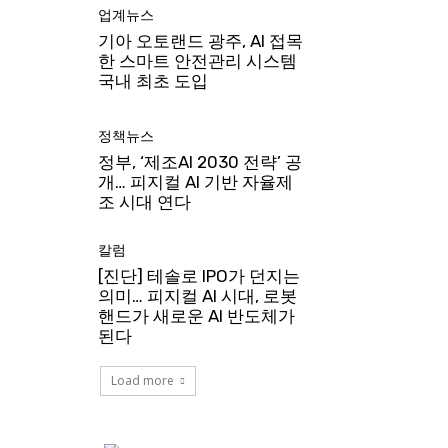
업계뉴스
기아 오토랜드 광주, AI 접목
한 스마트 안전관리 시스템
국내 최초 도입
정책뉴스
정부, ‘제조AI 2030 전략’ 공
개… 피지컬 AI 기반 자율제
조 시대 연다
칼럼
[진단] 테솔로 IPO가 던지는
의미… 피지컬 AI 시대, 로봇
핸드가 새로운 AI 반도체가
된다
Load more