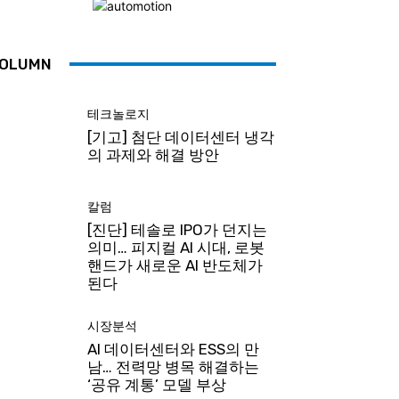
OLUMN
테크놀로지
[기고] 첨단 데이터센터 냉각
의 과제와 해결 방안
칼럼
[진단] 테솔로 IPO가 던지는
의미… 피지컬 AI 시대, 로봇
핸드가 새로운 AI 반도체가
된다
시장분석
AI 데이터센터와 ESS의 만
남… 전력망 병목 해결하는
‘공유 계통’ 모델 부상