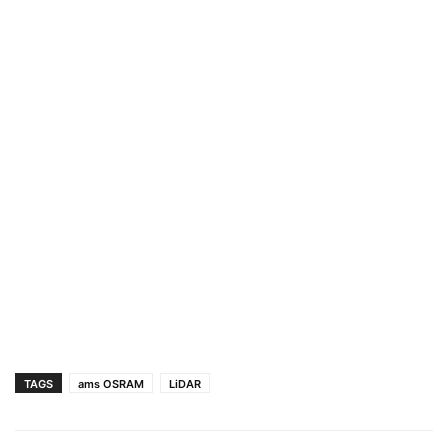
TAGS
ams OSRAM
LiDAR