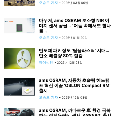
오승모 기자
-
2026년 03월 06일
마우저, ams OSRAM 초소형 NIR 이
미지 센서 공급… “어둠 속에서도 찰나
를...
오승모 기자
-
2026년 01월 20일
반도체 패키징도 ‘탈플라스틱’ 시대…
탄소 배출량 80% 절감
아이씨엔
-
2025년 12월 23일
ams OSRAM, 자동차 초슬림 헤드램
프 혁신 이끌 ‘OSLON Compact RM’
출시
오승모 기자
-
2025년 12월 08일
ams OSRAM, 까다로운 車 환경 극복
하는 정전용량식 센서 ‘AS8580’ 출시