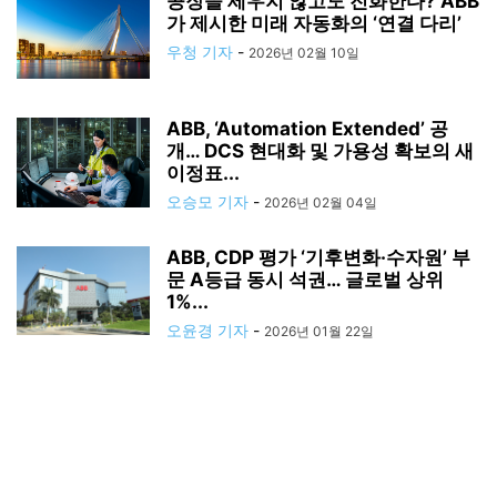
공장을 세우지 않고도 진화한다? ABB
가 제시한 미래 자동화의 ‘연결 다리’
우청 기자
-
2026년 02월 10일
ABB, ‘Automation Extended’ 공
개… DCS 현대화 및 가용성 확보의 새
이정표...
오승모 기자
-
2026년 02월 04일
ABB, CDP 평가 ‘기후변화·수자원’ 부
문 A등급 동시 석권… 글로벌 상위
1%...
오윤경 기자
-
2026년 01월 22일