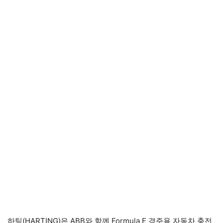
하팅(HARTING)은 ABB와 함께 Formula E 경주용 자동차 충전