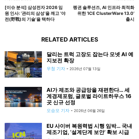
[이슈 분석] 삼성전자 2026 임
펭귄 솔루션즈, AI 인프라 최적화
원 인사: ‘관리의 삼성’을 깨고 ‘야
위한 ‘ICE ClusterWare 13.0’
전(野戰)의 기술’을 택하다
출시
RELATED ARTICLES
달리는 트럭 고장도 잡는다 모넷 AI 예
지보전 확장
우청 기자
-
2026년 07월 13일
AI가 제조와 공급망을 재편한다… 세
계경제포럼, 글로벌 라이트하우스 16
곳 신규 선정
오승모 기자
-
2026년 06월 26일
EU 사이버 복원력법 시행 임박… 국내
제조기업, ‘설계단계 보안’ 확보 시급