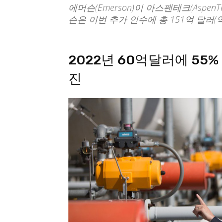
에머슨(Emerson)이 아스펜테크(Aspe
슨은 이번 추가 인수에 총 151억 달러(
2022년 60억달러에 55%
진