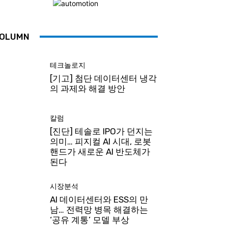
OLUMN
테크놀로지
[기고] 첨단 데이터센터 냉각
의 과제와 해결 방안
칼럼
[진단] 테솔로 IPO가 던지는
의미… 피지컬 AI 시대, 로봇
핸드가 새로운 AI 반도체가
된다
시장분석
AI 데이터센터와 ESS의 만
남… 전력망 병목 해결하는
‘공유 계통’ 모델 부상