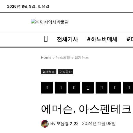
2026년 8월 9일, 일요일
전체기사
#하노버메세
#
Home
뉴스공장
업계뉴스
업계뉴스
이슈공장
에머슨, 아스펜테크 
By
오윤경 기자
2024년 11월 08일