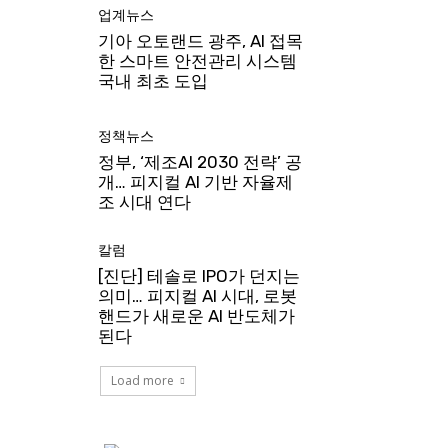
업계뉴스
기아 오토랜드 광주, AI 접목
한 스마트 안전관리 시스템
국내 최초 도입
정책뉴스
정부, ‘제조AI 2030 전략’ 공
개… 피지컬 AI 기반 자율제
조 시대 연다
칼럼
[진단] 테솔로 IPO가 던지는
의미… 피지컬 AI 시대, 로봇
핸드가 새로운 AI 반도체가
된다
Load more