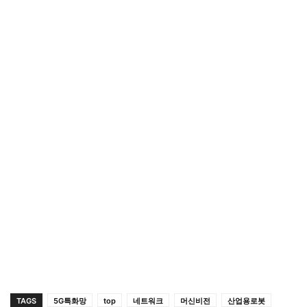
TAGS
5G특화망
top
네트워크
머신비전
산업용로봇