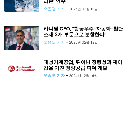
리온’ 인수
오윤경 기자
-
2025년 02월 19일
하니웰 CEO, “항공우주-자동화-첨단
소재 3개 부문으로 분할한다”
오승모 기자
-
2025년 02월 12일
대성기계공업, 뛰어난 정량성과 제어
값을 가진 정량공급 피더 개발
오승모 기자
-
2024년 12월 16일