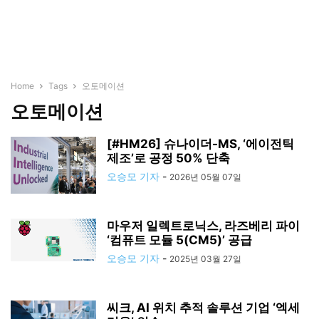
Home
Tags
오토메이션
오토메이션
[#HM26] 슈나이더-MS, ‘에이전틱
제조’로 공정 50% 단축
오승모 기자
-
2026년 05월 07일
마우저 일렉트로닉스, 라즈베리 파이
‘컴퓨트 모듈 5(CM5)’ 공급
오승모 기자
-
2025년 03월 27일
씨크, AI 위치 추적 솔루션 기업 ‘엑세