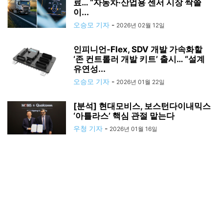
료… “자동차·산업용 센서 시장 싹쓸
이...
오승모 기자
-
2026년 02월 12일
인피니언-Flex, SDV 개발 가속화할
‘존 컨트롤러 개발 키트’ 출시… “설계
유연성...
오승모 기자
-
2026년 01월 22일
[분석] 현대모비스, 보스턴다이내믹스
‘아틀라스’ 핵심 관절 맡는다
우청 기자
-
2026년 01월 16일