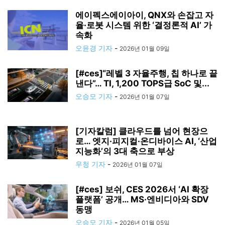
에이펙스에이아이, QNX와 손잡고 자
율·로봇 시스템 위한 ‘결정론적 AI’ 가
속화
오윤경 기자
-
2026년 01월 09일
[#ces]“레벨 3 자율주행, 칩 하나로 끝
낸다”… TI, 1,200 TOPS급 SoC 및...
오승모 기자
-
2026년 01월 07일
[기자칼럼] 클라우드를 넘어 현장으
로… 엣지·피지컬·온디바이스 AI, ‘산업
지능화’의 3대 축으로 부상
우청 기자
-
2026년 01월 07일
[#ces] 보쉬, CES 2026서 ‘AI 확장
플랫폼’ 공개… MS·엔비디아와 SDV
동맹
오승모 기자
-
2026년 01월 05일