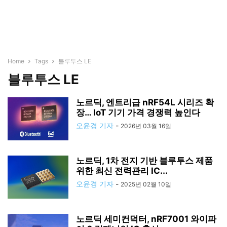
Home
Tags
블루투스 LE
블루투스 LE
노르딕, 엔트리급 nRF54L 시리즈 확
장… IoT 기기 가격 경쟁력 높인다
오윤경 기자
-
2026년 03월 16일
노르딕, 1차 전지 기반 블루투스 제품
위한 최신 전력관리 IC...
오윤경 기자
-
2025년 02월 10일
노르딕 세미컨덕터, nRF7001 와이파