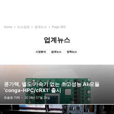
Home
뉴스공장
업계뉴스
Page 263
업계뉴스
시장분석
업계뉴스
정책뉴스
콩가텍, 별도 가속기 없는 초고성능 AI 모듈
‘conga-HPC/cRX1’ 출시
오승모 기자
-
2026년 07월 28일