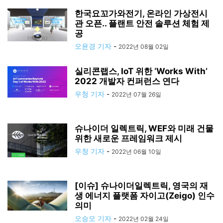
한국요꼬가와전기, 온라인 가상전시
관 오픈.. 플랜트 안전 솔루션 체험 제
공
오윤경 기자
-
2022년 08월 02일
실리콘랩스, IoT 위한 ‘Works With’
2022 개발자 컨퍼런스 연다
우청 기자
-
2022년 07월 26일
슈나이더 일렉트릭, WEF와 미래 건물
위한 새로운 프레임워크 제시
우청 기자
-
2022년 06월 10일
[이슈] 슈나이더일렉트릭, 영국의 재
생 에너지 플랫폼 자이고(Zeigo) 인수
의미
오승모 기자
-
2022년 02월 24일