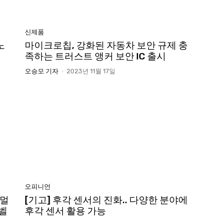
신제품
노
마이크로칩, 강화된 자동차 보안 규제 충
족하는 트러스트 앵커 보안 IC 출시
오승모 기자
-
2023년 11월 17일
오피니언
 멀
[기고] 후각 센서의 진화.. 다양한 분야에
레벨
후각 센서 활용 가능